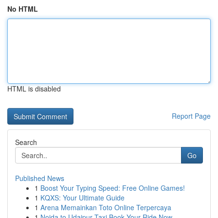
No HTML
HTML is disabled
Report Page
Search
Go
Published News
1
Boost Your Typing Speed: Free Online Games!
1
KQXS: Your Ultimate Guide
1
Arena Memainkan Toto Online Terpercaya
1
Noida to Udaipur Taxi Book Your Ride Now