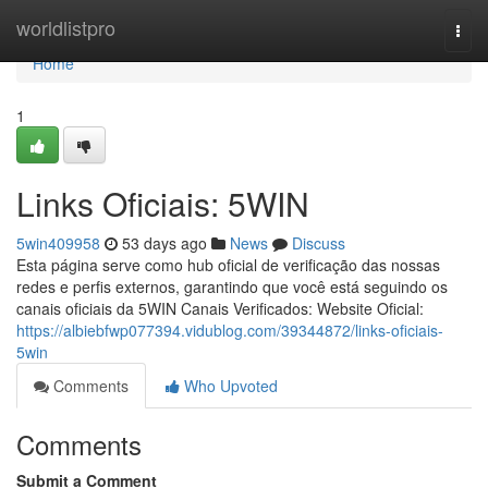
Home
worldlistpro
Togg
navi
Home
1
Links Oficiais: 5WIN
5win409958
53 days ago
News
Discuss
Esta página serve como hub oficial de verificação das nossas
redes e perfis externos, garantindo que você está seguindo os
canais oficiais da 5WIN Canais Verificados: Website Oficial:
https://albiebfwp077394.vidublog.com/39344872/links-oficiais-
5win
Comments
Who Upvoted
Comments
Submit a Comment