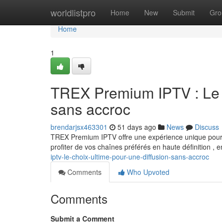
Home
worldlistpro
Home
New
Submit
Gro
Home
1
TREX Premium IPTV : Le c
sans accroc
brendarjsx463301
51 days ago
News
Discuss
TREX Premium IPTV offre une expérience unique pour 
profiter de vos chaînes préférés en haute définition , e
iptv-le-choix-ultime-pour-une-diffusion-sans-accroc
Comments
Who Upvoted
Comments
Submit a Comment