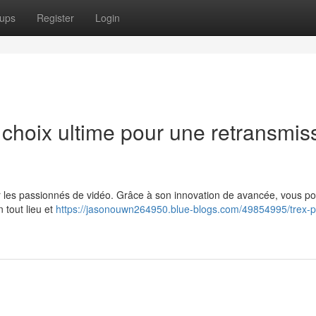
ups
Register
Login
hoix ultime pour une retransmis
les passionnés de vidéo. Grâce à son innovation de avancée, vous p
n tout lieu et
https://jasonouwn264950.blue-blogs.com/49854995/trex-