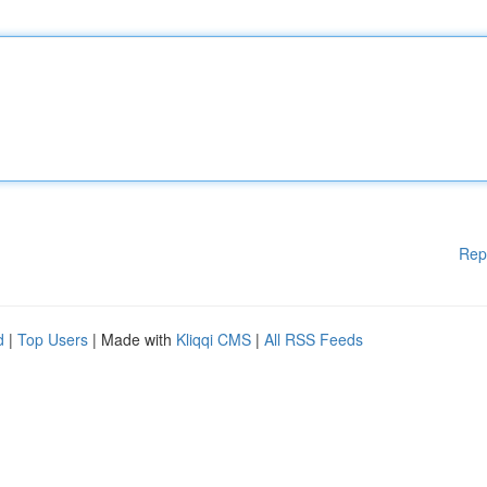
Rep
d
|
Top Users
| Made with
Kliqqi CMS
|
All RSS Feeds