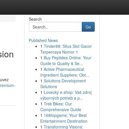
Search
Go
Published News
1
Tinder88: Situs Slot Gacor
sion
Terpercaya Nomor 1
1
Buy Peptides Online: Your
Guide to Quality & Se...
1
Active Pharmaceutical
Ingredient Suppliers: Obt...
ouvez
1
Solutions Development
premium-
Solutions
1
Lovecký e-shop: Vaš zdroj
výborných potrieb a p...
1
Trek Bikes: Our
Comprehensive Guide
1
168topgame: Your Best
Entertainment Destination
1
Transforming Visions: