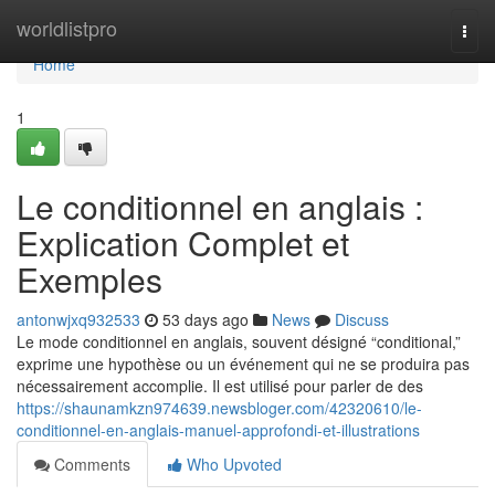
Home
worldlistpro
Togg
navi
Home
1
Le conditionnel en anglais :
Explication Complet et
Exemples
antonwjxq932533
53 days ago
News
Discuss
Le mode conditionnel en anglais, souvent désigné “conditional,”
exprime une hypothèse ou un événement qui ne se produira pas
nécessairement accomplie. Il est utilisé pour parler de des
https://shaunamkzn974639.newsbloger.com/42320610/le-
conditionnel-en-anglais-manuel-approfondi-et-illustrations
Comments
Who Upvoted