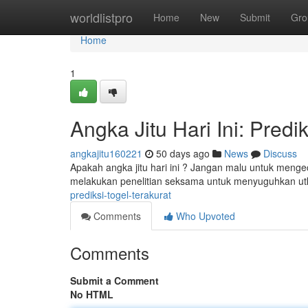
Home
worldlistpro
Home
New
Submit
Gro
Home
1
Angka Jitu Hari Ini: Predi
angkajitu160221
50 days ago
News
Discuss
Apakah angka jitu hari ini ? Jangan malu untuk mengec
melakukan penelitian seksama untuk menyuguhkan ut
prediksi-togel-terakurat
Comments
Who Upvoted
Comments
Submit a Comment
No HTML