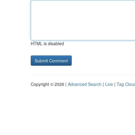
HTML is disabled
Copyright © 2026 |
Advanced Search
|
Live
|
Tag Clou