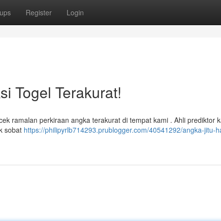
ups
Register
Login
ksi Togel Terakurat!
ek ramalan perkiraan angka terakurat di tempat kami . Ahli prediktor 
k sobat
https://philipyrlb714293.prublogger.com/40541292/angka-jitu-har