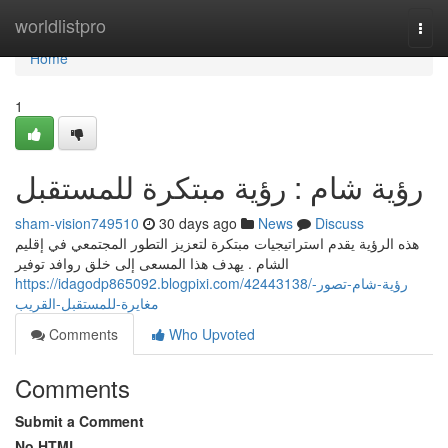
Home
worldlistpro
Togg
navi
Home
1
رؤية شام : رؤية مبتكرة للمستقبل
sham-vision749510
30 days ago
News
Discuss
هذه الرؤية يقدم استراتيجيات مبتكرة لتعزيز التطور المجتمعي في إقليم
الشام . يهدف هذا المسعى إلى خلق روافد توفير
https://idagodp865092.blogpixi.com/42443138/رؤية-شام-تصور-
مغايرة-للمستقبل-القريب
Comments
Who Upvoted
Comments
Submit a Comment
No HTML