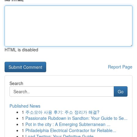
HTML is disabled
Report Page
Search
Go
Published News
1
주소모아 사용 후기: 주소 정리가 해결?
1
Passionate Rubdown in Sandton: Your Guide to Se...
1
Pot in the city : A Emerging Subterranean ...
1
Philadelphia Electrical Contractor for Reliable...
1
Load Testing: Your Definitive Guide