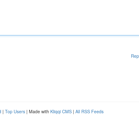
Rep
d
|
Top Users
| Made with
Kliqqi CMS
|
All RSS Feeds