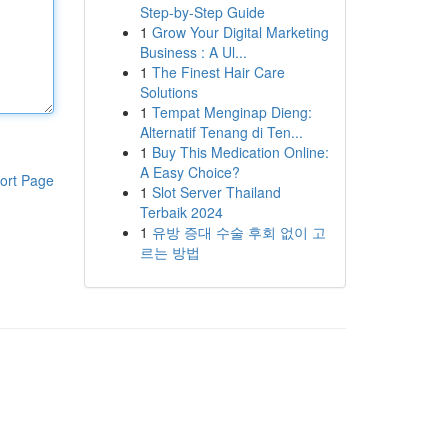
Step-by-Step Guide
1
Grow Your Digital Marketing
Business : A Ul...
1
The Finest Hair Care
Solutions
1
Tempat Menginap Dieng:
Alternatif Tenang di Ten...
1
Buy This Medication Online:
A Easy Choice?
ort Page
1
Slot Server Thailand
Terbaik 2024
1
유방 증대 수술 후회 없이 고
르는 방법