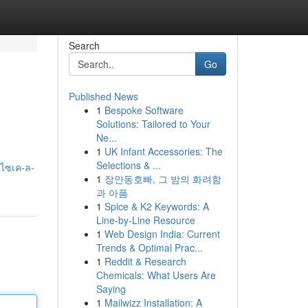
Search
Go
Published News
1
Bespoke Software
Solutions: Tailored to Your
Ne...
1
UK Infant Accessories: The
Selections & ...
-ไซเค-ล-
1
장안동호빠, 그 밤의 화려함
과 아픔
1
Spice & K2 Keywords: A
Line-by-Line Resource
1
Web Design India: Current
Trends & Optimal Prac...
1
Reddit & Research
Chemicals: What Users Are
Saying
1
Mailwizz Installation: A