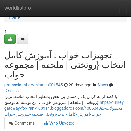
Home
worldlistpro
Togg
navi
Home
1
تجهيزات خواب : آموزش کامل
انتخاب {روتختی | ملحفه | مجموعه
خواب
professional-dry-cleanin691545
29 days ago
News
Discuss
با قصد ارائه کردن یک راهنمای بی نقص بمنظور انتخاب مناسب‌ترین
{روتختی | ملحفه | سرویس خواب ، این نوشته به توضيح
https://turkey-
gateway-for-iran-108911.bloggadores.com/40853402/محصولات-
خواب-آموزش-کامل-خرید-روتختی-ملحفه-سرویس-خواب
Comments
Who Upvoted